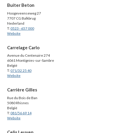
Buiter Beton
Hoogeveenseweg 27
7707 CG Balkbrug
Nederland
T:
0523 - 657 000
Website
Carrelage Carlo
Avenue du Centenaire 274
6061 Montignies-sur-Sambre
België
T:
071/32 25 40
Website
Carrière Gilles
Rue du Bois de Ban
5080 Rhisnes
België
T:
081/56 69 14
Website
Celis Leuven