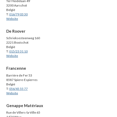
Ter Heidelaan 49
3200 Aarschot
België
T:
016/79 03 30
Website
De Roover
Schrieksesteenweg 160
2221 Booischot
België
T:
015/23 31 10
Website
Francenne
Barrière de Fer 53
8587 Spiere-Espierres
België
T:
056/45 55 77
Website
Genappe Matériaux
Rue de Villers-la-Ville 65
1474 Ways