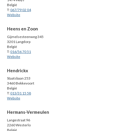
België
T:
067/79 02 04
Website
Heens en Zoon
Gijmelsesteenweg 345
3201 Langdorp
België
T:
016/56 70 51
Website
Hendrickx
Staatsbaan 253
3460 Bekkevoort
België
T:
013/31 15 58
Website
Hermans-Vermeulen
Langestraat 96
2260 Westerlo
België