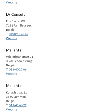
Website
LV Consult
Rue Ferrer 89
7181 Familleureux
België
T:
0498/52 23 47
Website
Mallants
Wielerbaanstraat 21
3870 Leopoldsburg
België
T:
011/40 22 06
Website
Mallants
Kanaalstraat 11
3560 Lummen
België
T:
011/43 66 79
Website