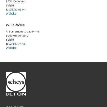
9451 Kerksken
België
T:
053/83 63 94
Website
Wille-Wille
R. Borremansstraat 44-46
3040 Huldenberg
België
T:
02/687 74 43
Website