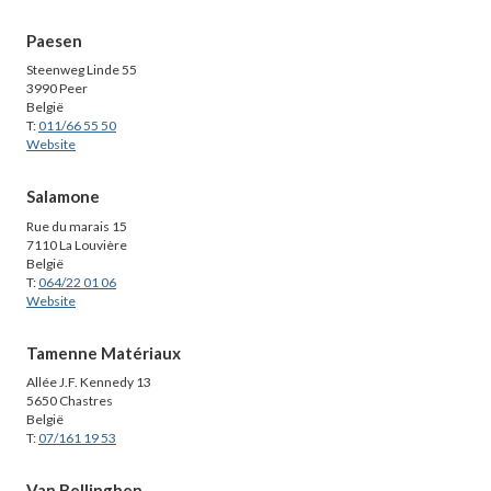
Paesen
Steenweg Linde 55
3990 Peer
België
T:
011/66 55 50
Website
Salamone
Rue du marais 15
7110 La Louvière
België
T:
064/22 01 06
Website
Tamenne Matériaux
Allée J.F. Kennedy 13
5650 Chastres
België
T:
07/161 19 53
Van Bellinghen