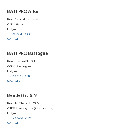
BATI PRO Arlon
Rue Pietro Ferrero 8
6700 Arlon
België
T:
063/24 01 00
Website
BATI PRO Bastogne
Rue Fagne d’Hi 21
6600 Bastogne
België
T:
061/21 01 10
Website
Bendetti J & M
Rue de Chapelle 209
6183 Trazegnies (Courcelles)
België
T:
071/45 37 72
Website