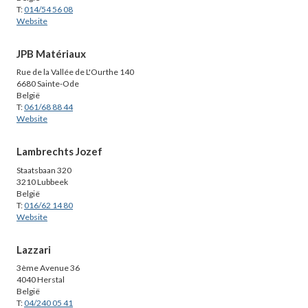
T:
014/54 56 08
Website
JPB Matériaux
Rue de la Vallée de L'Ourthe 140
6680 Sainte-Ode
België
T:
061/68 88 44
Website
Lambrechts Jozef
Staatsbaan 320
3210 Lubbeek
België
T:
016/62 14 80
Website
Lazzari
3ème Avenue 36
4040 Herstal
België
T:
04/240 05 41