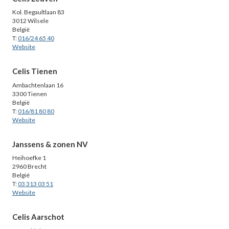
Kol. Begaultlaan 83
3012 Wilsele
België
T:
016/24 65 40
Website
Celis Tienen
Ambachtenlaan 16
3300 Tienen
België
T:
016/81 80 80
Website
Janssens & zonen NV
Heihoefke 1
2960 Brecht
België
T:
03 313 03 51
Website
Celis Aarschot