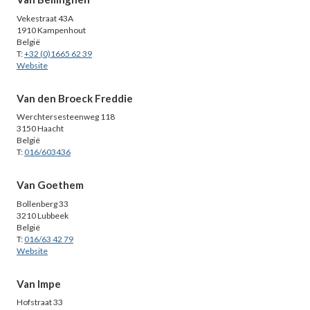
Vekestraat 43A
1910 Kampenhout
België
T:
+32 (0)1665 62 39
Website
Van den Broeck Freddie
Werchtersesteenweg 118
3150 Haacht
België
T:
016/603436
Van Goethem
Bollenberg 33
3210 Lubbeek
België
T:
016/63 42 79
Website
Van Impe
Hofstraat 33